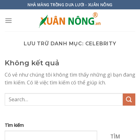
Chuyển
NHÀ MÀNG TRỒNG DƯA LƯỚI - XUÂN NÔNG
đến
nội
dung
LƯU TRỮ DANH MỤC:
CELEBRITY
Không kết quả
Có vẻ như chúng tôi không tìm thấy những gì bạn đang
tìm kiếm. Có lẽ việc tìm kiếm có thể giúp ích.
Tìm kiếm
TÌM