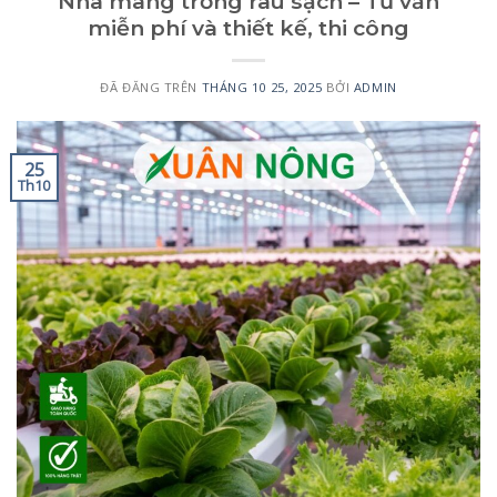
Nhà màng trồng rau sạch – Tư vấn
miễn phí và thiết kế, thi công
ĐÃ ĐĂNG TRÊN
THÁNG 10 25, 2025
BỞI
ADMIN
25
Th10