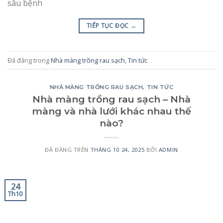
sâu bệnh
TIẾP TỤC ĐỌC
→
Đã đăng trong
Nhà màng trồng rau sạch
,
Tin tức
NHÀ MÀNG TRỒNG RAU SẠCH
,
TIN TỨC
Nhà màng trồng rau sạch – Nhà
màng và nhà lưới khác nhau thế
nào?
ĐÃ ĐĂNG TRÊN
THÁNG 10 24, 2025
BỞI
ADMIN
24
Th10