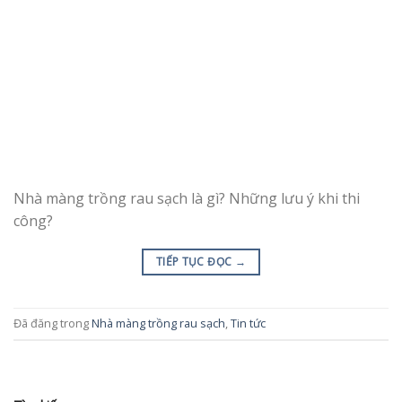
Nhà màng trồng rau sạch là gì? Những lưu ý khi thi
công?
TIẾP TỤC ĐỌC
→
Đã đăng trong
Nhà màng trồng rau sạch
,
Tin tức