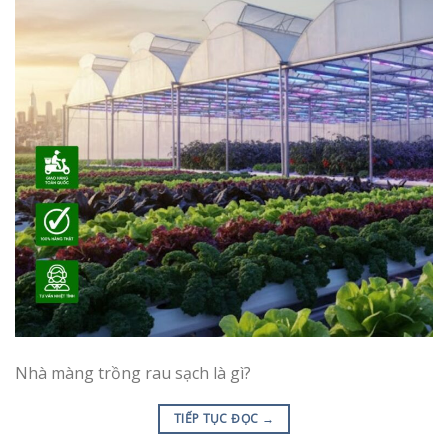
Nhà màng trồng rau sạch là gì?
TIẾP TỤC ĐỌC
→