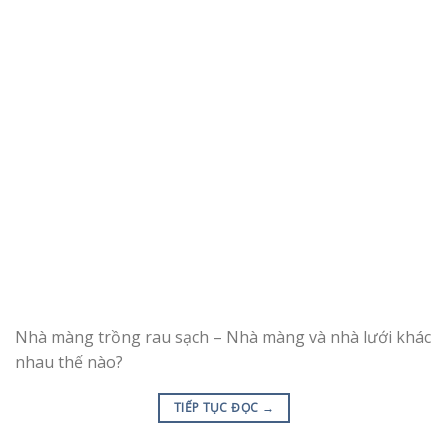
Nhà màng trồng rau sạch – Nhà màng và nhà lưới khác
nhau thế nào?
TIẾP TỤC ĐỌC
→