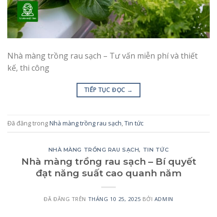
Nhà màng trồng rau sạch – Tư vấn miễn phí và thiết
kế, thi công
TIẾP TỤC ĐỌC
→
Đã đăng trong
Nhà màng trồng rau sạch
,
Tin tức
NHÀ MÀNG TRỒNG RAU SẠCH
,
TIN TỨC
Nhà màng trồng rau sạch – Bí quyết
đạt năng suất cao quanh năm
ĐÃ ĐĂNG TRÊN
THÁNG 10 25, 2025
BỞI
ADMIN