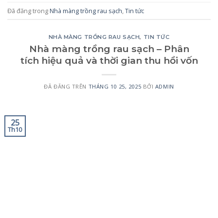
Đã đăng trong
Nhà màng trồng rau sạch
,
Tin tức
NHÀ MÀNG TRỒNG RAU SẠCH
,
TIN TỨC
Nhà màng trồng rau sạch – Phân
tích hiệu quả và thời gian thu hồi vốn
ĐÃ ĐĂNG TRÊN
THÁNG 10 25, 2025
BỞI
ADMIN
25
Th10