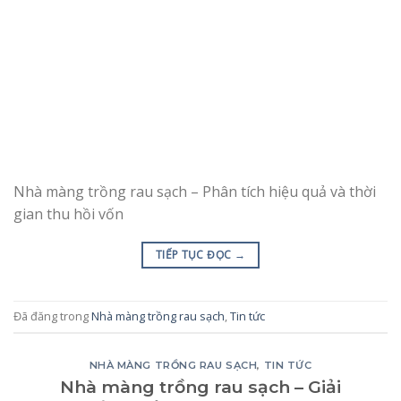
Nhà màng trồng rau sạch – Phân tích hiệu quả và thời
gian thu hồi vốn
TIẾP TỤC ĐỌC
→
Đã đăng trong
Nhà màng trồng rau sạch
,
Tin tức
NHÀ MÀNG TRỒNG RAU SẠCH
,
TIN TỨC
Nhà màng trồng rau sạch – Giải