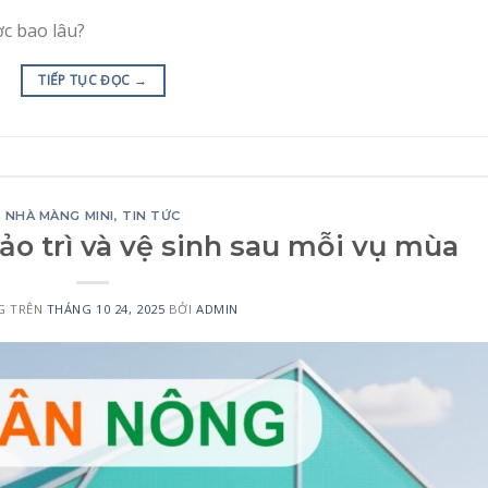
c bao lâu?
TIẾP TỤC ĐỌC
→
NHÀ MÀNG MINI
,
TIN TỨC
o trì và vệ sinh sau mỗi vụ mùa
G TRÊN
THÁNG 10 24, 2025
BỞI
ADMIN