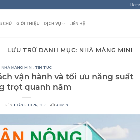
Hom
G CHỦ
GIỚI THIỆU
DỊCH VỤ
LIÊN HỆ
LƯU TRỮ DANH MỤC:
NHÀ MÀNG MINI
NHÀ MÀNG MINI
,
TIN TỨC
ch vận hành và tối ưu năng suất
g trọt quanh năm
G TRÊN
THÁNG 10 24, 2025
BỞI
ADMIN