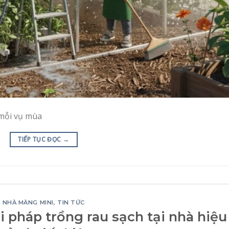
 mỗi vụ mùa
TIẾP TỤC ĐỌC
→
NHÀ MÀNG MINI
,
TIN TỨC
 pháp trồng rau sạch tại nhà hiệu