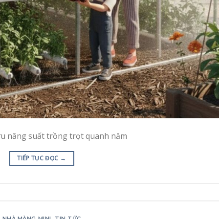
ưu năng suất trồng trọt quanh năm
TIẾP TỤC ĐỌC
→
NHÀ MÀNG MINI
,
TIN TỨC