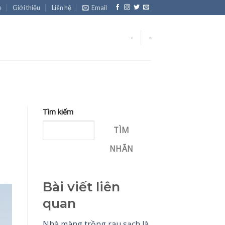
e
Giới thiệu
Liên hệ
Email
-
-
Tìm kiếm
TÌM
NHÃN
Bài viết liên
quan
Nhà màng trồng rau sạch là